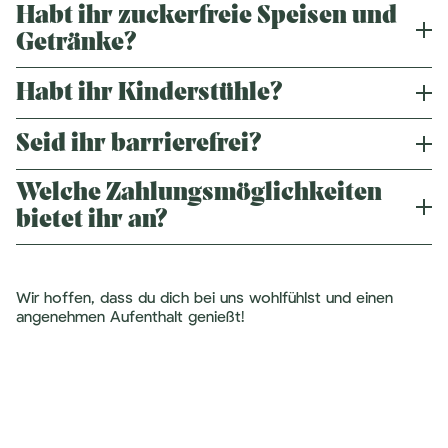
UberEats-App verwenden.
Habt ihr zuckerfreie Speisen und
Grundsätzlich können wir keinen bestimmten Tisch
reservieren. Wir bemühen uns jedoch stets, deinen
Getränke?
Wünschen entgegenzukommen.
Habt ihr Kinderstühle?
Ja, wir bieten zuckerfreie Speisen und Getränke an. Lass
dich von unserem Servicepersonal diesbezüglich beraten.
Seid ihr barrierefrei?
Ja, wir haben Kinderstühle in unserem Restaurant.
Welche Zahlungsmöglichkeiten
Ja, wir sind barrierefrei. Sag uns einfach bei der
Reservierung Bescheid, dann werden wir dir den perfekten
bietet ihr an?
Tisch zuteilen.
Wir bieten Barzahlung, EC- und Kreditkartenzahlung an.
Wir hoffen, dass du dich bei uns wohlfühlst und einen
angenehmen Aufenthalt genießt!